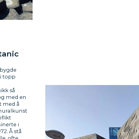
tanic
m bygde
 i topp
ikk så
, og med en
itt med å
muralkunst
flikt
nerte i
72. Å stå
le, ofte