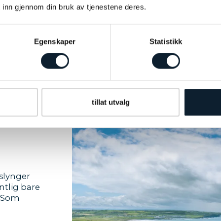
greit, for 
 inn gjennom din bruk av tjenestene deres.
naturfeno
perfekte I
vinden).
Egenskaper
Statistikk
tillat utvalg
 slynger
ntlig bare
 (Som