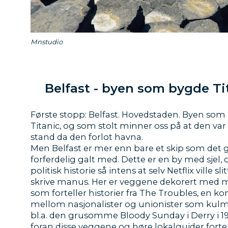
Mnstudio
Belfast - byen som bygde Ti
Første stopp: Belfast. Hovedstaden. Byen so
Titanic, og som stolt minner oss på at den var
stand da den forlot havna.
Men Belfast er mer enn bare et skip som det g
forferdelig galt med. Dette er en by med sjel
politisk historie så intens at selv Netflix ville sl
skrive manus. Her er veggene dekorert med 
som forteller historier fra The Troubles, en kon
mellom nasjonalister og unionister som kulmi
bl.a. den grusomme Bloody Sunday i Derry i 19
foran disse veggene og høre lokalguider fortel