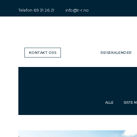
Telefon
69 31 26 21
info@t-r.no
KONTAKT OSS
REISEKALENDER
ALLE
SISTE 