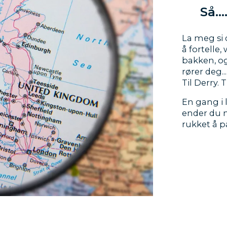
Så..
La meg si 
å fortelle
bakken, o
rører deg..
Til Derry. 
En gang i 
ender du m
rukket å p