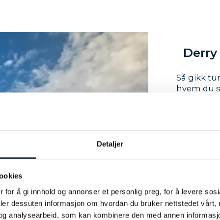
Derry 
Så gikk tur
hvem du s
å legge fr
fortsatt i
utsikt og 
Sunday fan
men som o
Detaljer
fredspros
teen de all
ookies
Natur som 
 for å gi innhold og annonser et personlig preg, for å levere sos
Du har ikk
deler dessuten informasjon om hvordan du bruker nettstedet vårt,
Causeway i
blåse rett
og analysearbeid, som kan kombinere den med annen informasjon d