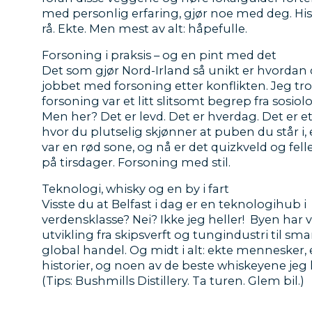
med personlig erfaring, gjør noe med deg. His
rå. Ekte. Men mest av alt: håpefulle.
Forsoning i praksis – og en pint med det
Det som gjør Nord-Irland så unikt er hvordan 
jobbet med forsoning etter konflikten. Jeg tr
forsoning var et litt slitsomt begrep fra sosiol
Men her? Det er levd. Det er hverdag. Det er 
hvor du plutselig skjønner at puben du står i
var en rød sone, og nå er det quizkveld og fell
på tirsdager. Forsoning med stil.
Teknologi, whisky og en by i fart
Visste du at Belfast i dag er en teknologihub i
verdensklasse? Nei? Ikke jeg heller! Byen har v
utvikling fra skipsverft og tungindustri til sm
global handel. Og midt i alt: ekte mennesker, 
historier, og noen av de beste whiskeyene jeg
(Tips: Bushmills Distillery. Ta turen. Glem bil.)