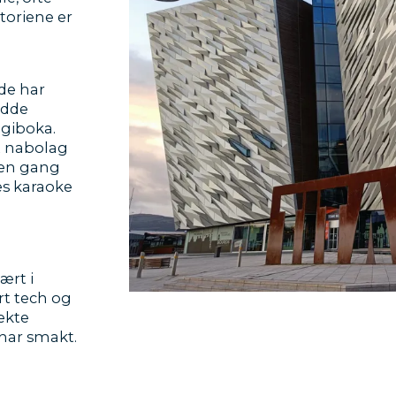
toriene er
de har
odde
ogiboka.
et nabolag
, en gang
es karaoke
ært i
art tech og
ekte
 har smakt.