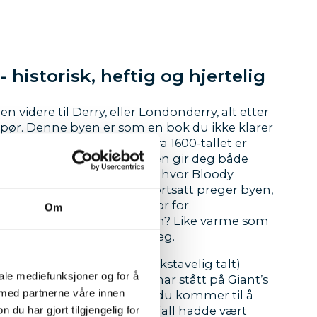
- historisk, heftig og hjertelig
en videre til Derry, eller Londonderry, alt etter
pør. Denne byen er som en bok du ikke klarer
a deg. Gamlebyens murer fra 1600-tallet er
ntakte, og en gåtur på toppen gir deg både
innsikt. Derry er også stedet hvor Bloody
t sted, en hendelse som fortsatt preger byen,
gså har vært en katalysator for
Om
essen. Og lokalbefolkningen? Like varme som
tid insisterer på å servere deg.
blåser sokkene av deg (bokstavelig talt)
iale mediefunksjoner og for å
e vært i Nord-Irland før du har stått på Giant’s
 med partnerne våre innen
 stiv kuling og lurt på om du kommer til å
 ut på havet, og om det i så fall hadde vært
u har gjort tilgjengelig for