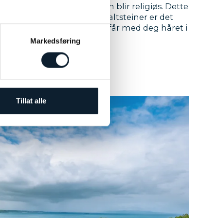
det er så vakkert at du nesten blir religiøs. Dette
menet av sekskantede basaltsteiner er det
nstagram-motivet (hvis du får med deg håret i
Markedsføring
Tillat alle