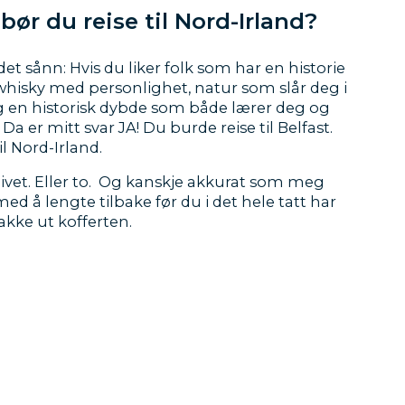
..bør du reise til Nord-Irland?
det sånn: Hvis du liker folk som har en historie
, whisky med personlighet, natur som slår deg i
g en historisk dybde som både lærer deg og
. Da er mitt svar JA! Du burde reise til Belfast.
Til Nord-Irland.
livet. Eller to. Og kanskje akkurat som meg
ed å lengte tilbake før du i det hele tatt har
akke ut kofferten.