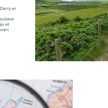
Derry er
rockere
av et
 noen