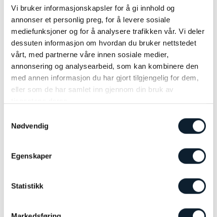
og lugarer. Reiseleder fra Temareiser
Vi bruker informasjonskapsler for å gi innhold og
Fredrikstad vil delta på turene, slik at du er
REISEPERIODE
VARIGHET
annonser et personlig preg, for å levere sosiale
ivaretatt under hele reisen.
23.03. - 28.03.2027
7 dager
mediefunksjoner og for å analysere trafikken vår. Vi deler
dessuten informasjon om hvordan du bruker nettstedet
Turer med Hurtigruten anbefales!
REISELEDER
vårt, med partnerne våre innen sosiale medier,
Helen Granlund
- Minner for livet
annonsering og analysearbeid, som kan kombinere den
med annen informasjon du har gjort tilgjengelig for dem,
FRA 18 400,-
Se andre spennende temareiser
LES MER
eller som de har samlet inn gjennom din bruk av
tjenestene deres.
Samtykkevalg
Nødvendig
Seilas i vestlandsfjordene
Hurtigruten fra Bergen - Ålesund - Bergen
Egenskaper
Statistikk
Markedsføring