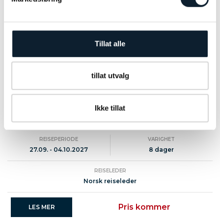
Tillat alle
Foto: Tunatura
tillat utvalg
Fra Bergen legger vi ut på et stemningsfullt cruise
til noen av Norges mest imponerende naturperler –
Sognefjorden, Lysefjorden, Hardangerfjorden og
Ikke tillat
Nordfjorden. En vakker seilas i vestlandsfjordene!
REISEPERIODE
VARIGHET
27.09. - 04.10.2027
8 dager
REISELEDER
Norsk reiseleder
Pris kommer
LES MER