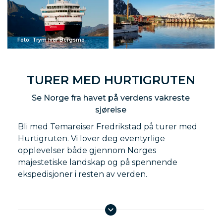
Foto: Trym Ivar Bergsmo
TURER MED HURTIGRUTEN
Se Norge fra havet på verdens vakreste
sjøreise
Bli med Temareiser Fredrikstad på turer med
Hurtigruten. Vi lover deg eventyrlige
opplevelser både gjennom Norges
majestetiske landskap og på spennende
ekspedisjoner i resten av verden.
Utforsk Norge fra sjøsiden på en av turene
langs norskekysten med Hurtigruten. Seil
gjennom dramatiske fjorder, forbi majestetiske