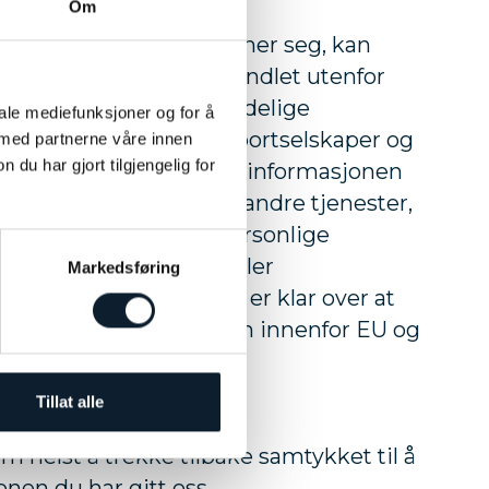
Om
isedestinasjonen befinner seg, kan
e komme til å bli behandlet utenfor
 (EØS). Selv om det endelige
iale mediefunksjoner og for å
for EU / EØS, kan transportselskaper og
 med partnerne våre innen
u har gjort tilgjengelig for
t utenfor EU / EØS. Kun informasjonen
nomføring av turen og andre tjenester,
. Ved å sende inn dine personlige
, godtar du at vi behandler
Markedsføring
utenfor EU og EØS, og er klar over at
lse kan være lavere enn innenfor EU og
Tillat alle
il informasjon om deg
om helst å trekke tilbake samtykket til å
nen du har gitt oss.