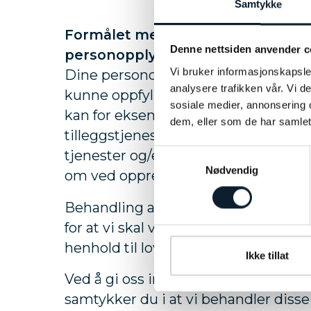
Samtykke
Formålet med behandlingen av
Denne nettsiden anvender c
personopplysningene
Vi bruker informasjonskapsler
Dine personopplsyninger vil bli behan
analysere trafikken vår. Vi 
kunne oppfylle våre forpliktelser ove
sosiale medier, annonsering 
kan for eksempel gå ut på å levere d
dem, eller som de har samlet
tilleggstjenester som du har bestilt e
tjenester og/eller produkter som tilb
Samtykkevalg
Nødvendig
om ved opprettelsen av en personlig
Behandling av dine personopplysnin
for at vi skal være i stand til å oppfyll
henhold til lover, forskrifter, spørsmå
Ikke tillat
Ved å gi oss informasjon om din hels
samtykker du i at vi behandler disse