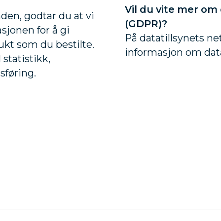
Vil du vite mer o
den, godtar du at vi
(GDPR)?
jonen for å gi
På datatillsynets ne
ukt som du bestilte.
informasjon om dat
 statistikk,
føring.