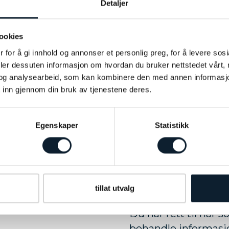
Detaljer
EØS
Avhengig av hvor re
personopplysningen
ookies
EU- og EØS-området
 for å gi innhold og annonser et personlig preg, for å levere sos
dlet for at vi skal
reisemålet er innen
deler dessuten informasjon om hvordan du bruker nettstedet vårt,
rfor deg. Ytelsen
og analysearbeid, som kan kombinere den med annen informasjon d
hoteller være baser
en reisen eller de
 inn gjennom din bruk av tjenestene deres.
som kreves for gjen
ller å gi deg de
er gitt til partnere
ys eller du har bedt
opplysninger til oss
Egenskaper
Statistikk
 konto.
personopplysninger 
ger kan også skje
personvernbeskytte
e forpliktelser i
EØS.
l og klager.
tillat utvalg
Dine rettigheter t
etilstand,
Du har rett til når s
behandle informasjo