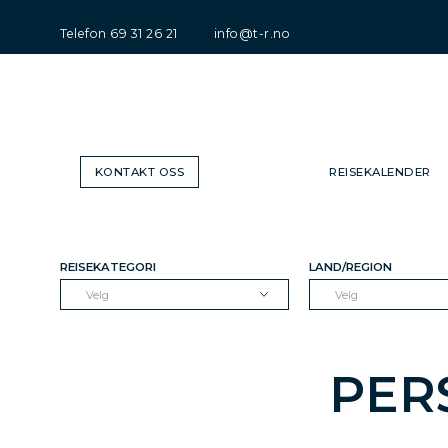
Telefon
69 31 26 21
info@t-r.no
KONTAKT OSS
REISEKALENDER
REISEKATEGORI
LAND/REGION
Velg
Velg
PER