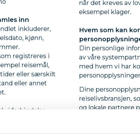
no
når det kreves av lov
eksempel klager.
amles inn
ndlet inkluderer,
Hvem som kan kom
elsdato, kjønn,
personopplysning
nummer.
Din personlige info
om registreres i
av våre systempartn
sempel reisemål,
med hvem vi har kon
ider eller særskilt
personopplysninger,
tand eller annet
Dine personopplysn
t.
reiselivsbransjen, s
og lokale partnere 
lv i forbindelse
informasjon er gitt 
g av kontoer eller
n eller ved å besøke
Behandling av per