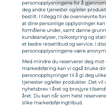
personopplysningene for å gjennomfø
deg andre tjenester og/eller produk
bestilt. I tillegg til de ovennevnte f
at dine personlige opplysninger kan b
formålene under, samt danne grunn
kundeanalyser, risikostyring og stati
et bedre reisetilbud og service. I dis
personopplysningene være anonymi
Med mindre du reserverer deg mot 
markedsføring kan vi også bruke di
personopplsyninger til å gi deg ulik
tjenester og/eller produkter. Det vil
nyhetsbrev i året og brosjyre tilsend
året. Du kan når som helst reserver
slike markedsføringtilbud.