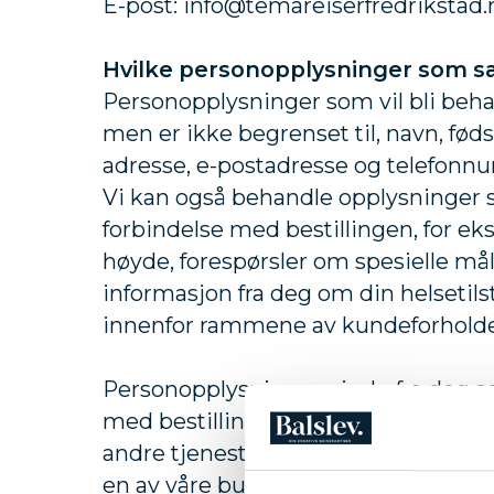
E-post:
info@temareiserfredrikstad.
Hvilke personopplysninger som s
Personopplysninger som vil bli beha
men er ikke begrenset til, navn, føds
adresse, e-postadresse og telefon
Vi kan også behandle opplysninger s
forbindelse med bestillingen, for ek
høyde, forespørsler om spesielle målt
informasjon fra deg om din helsetils
innenfor rammene av kundeforholde
Personopplysninger gir du fra deg se
med bestillingen av turen, etablerin
andre tjenester på nettet, via telefo
en av våre butikker.