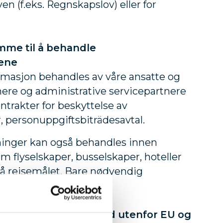
en (f.eks. Regnskapslov) eller for
me til å behandle
ene
rmasjon behandles av våre ansatte og
ere og administrative servicepartnere
trakter for beskyttelse av
 personuppgiftsbiträdesavtal.
inger kan også behandles innen
om flyselskaper, busselskaper, hoteller
på reisemålet. Bare nødvendig
når som helst.
sonopplysninger i land utenfor EU og