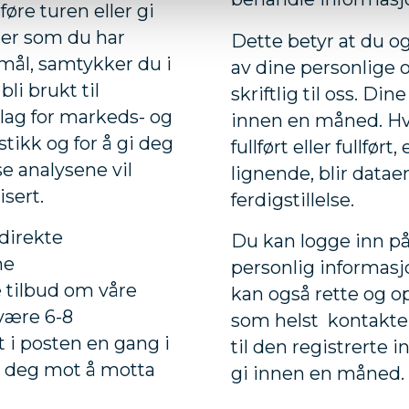
re turen eller gi
ter som du har
Dette betyr at du o
ormål, samtykker du i
av dine personlige o
li brukt til
skriftlig til oss. Dine
lag for markeds- og
innen en måned. Hv
stikk og for å gi deg
fullført eller fullfør
se analysene vil
lignende, blir data
sert.
ferdigstillelse.
direkte
Du kan logge inn på
ne
personlig informasj
e tilbud om våre
kan også rette og o
 være 6-8
som helst kontakte 
t i posten en gang i
til den registrerte 
e deg mot å motta
gi innen en måned.