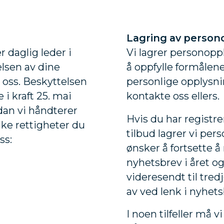
Lagring av person
 daglig leder i
Vi lagrer personopp
lsen av dine
å oppfylle formålene
r oss. Beskyttelsen
personlige opplysning
i kraft 25. mai
kontakte oss ellers.
dan vi håndterer
Hvis du har registre
lke rettigheter du
tilbud lagrer vi pe
ss:
ønsker å fortsette å
nyhetsbrev i året og 
videresendt til tre
av ved lenk i nyhets
I noen tilfeller må 