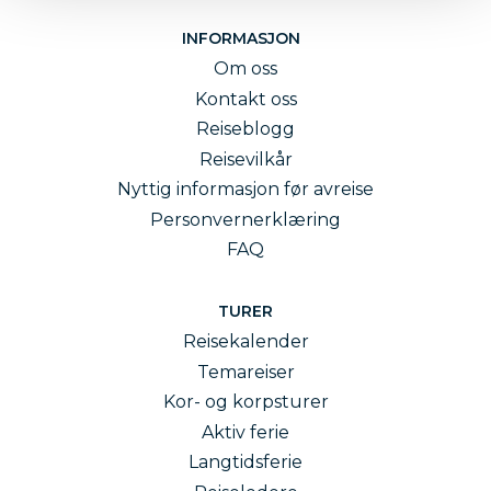
INFORMASJON
Seniordans - en helt ny måte å feriere på
Om oss
Kontakt oss
Reiseblogg
Reisevilkår
Nyttig informasjon før avreise
Personvernerklæring
FAQ
TURER
Reisekalender
Temareiser
Kor- og korpsturer
Aktiv ferie
Langtidsferie