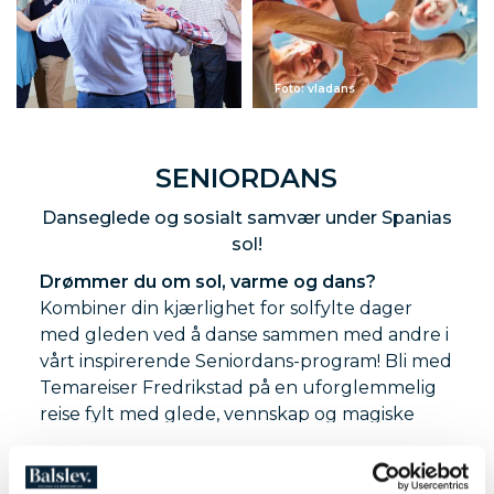
Foto: vladans
SENIORDANS
Danseglede og sosialt samvær under Spanias
sol!
Drømmer du om sol, varme og dans?
Kombiner din kjærlighet for solfylte dager
med gleden ved å danse sammen med andre i
vårt inspirerende Seniordans-program! Bli med
Temareiser Fredrikstad på en uforglemmelig
reise fylt med glede, vennskap og magiske
øyeblikk.
Seniordans er for deg som ønsker å utvide ditt