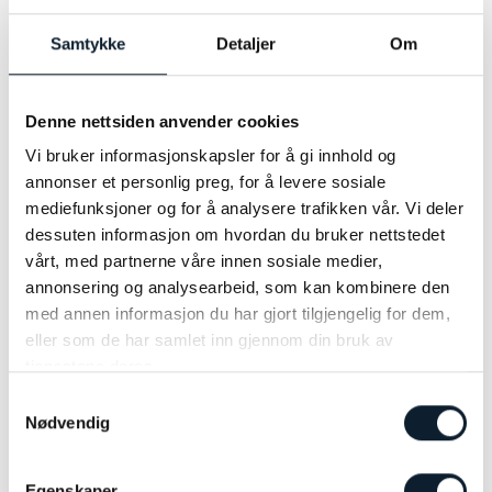
LES MER
sosiale nettverk, oppleve dansens magi, og
Samtykke
Detaljer
Om
skape nye minner – enten du er en erfaren
Seniordans i Albir fra Oslo, Bergen &
danser eller en nybegynner. Våre erfarne
Harstad/Narvik
danseledere er med deg hele veien, og sørger
Denne nettsiden anvender cookies
for at du får en trygg og inspirerende
En reise full av sol, varme, blide mennesker og ikke
Vi bruker informasjonskapsler for å gi innhold og
opplevelse.
minst seniordans
annonser et personlig preg, for å levere sosiale
mediefunksjoner og for å analysere trafikken vår. Vi deler
Men det er mer!
Vi krydrer turene med
dessuten informasjon om hvordan du bruker nettstedet
spennende utflukter, smakfull mat, deilige
vårt, med partnerne våre innen sosiale medier,
badingstimer og massevis av sosialt samvær.
annonsering og analysearbeid, som kan kombinere den
Enten du ønsker å utforske lokale perler eller
med annen informasjon du har gjort tilgjengelig for dem,
slappe av i solfylte omgivelser, har vi noe for
eller som de har samlet inn gjennom din bruk av
alle.
tjenestene deres.
Er du klar for å skape vennskap for livet?
Samtykkevalg
Sammen med likesinnede vil du oppleve den
Nødvendig
unike samhørigheten som bare dans kan gi.
Foto: Albir Playa Hotel
Og kanskje finner du nye venner som deler
Egenskaper