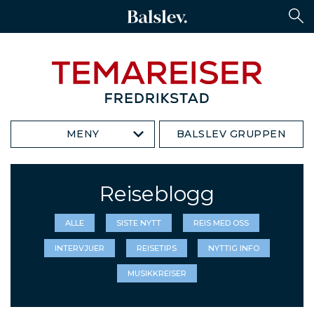
MENY
BALSLEV GRUPPEN
Reiseblogg
ALLE
SISTE NYTT
REIS MED OSS
INTERVJUER
REISETIPS
NYTTIG INFO
MUSIKKREISER