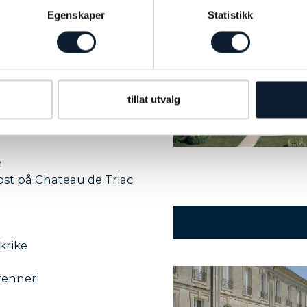
Egenskaper
Statistikk
NGER
tillat utvalg
am
st på Chateau de Triac
krike
renneri