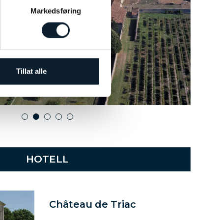
Markedsføring
Tillat alle
1
2
3
4
5
HOTELL
Château de Triac