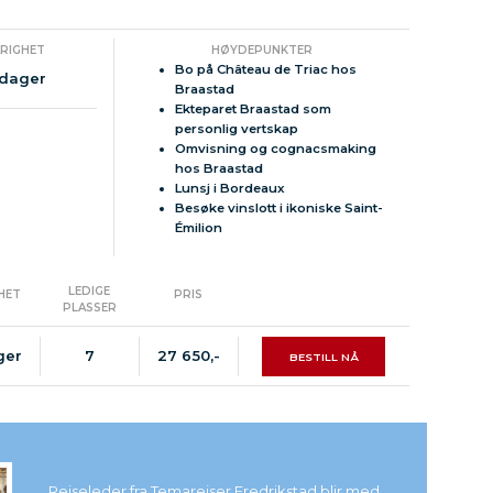
ARIGHET
HØYDEPUNKTER
Bo på Château de Triac hos
 dager
Braastad
Ekteparet Braastad som
personlig vertskap
Omvisning og cognacsmaking
hos Braastad
Lunsj i Bordeaux
Besøke vinslott i ikoniske Saint-
Émilion
LEDIGE
HET
PRIS
PLASSER
ger
7
27 650,-
BESTILL NÅ
Reiseleder fra Temareiser Fredrikstad blir med