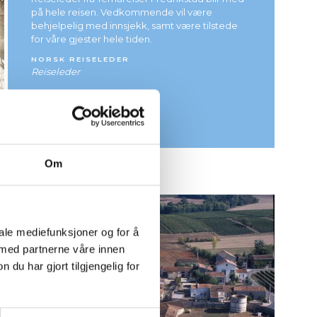
på hele reisen. Vedkommende vil være
behjelpelig med innsjekk, samt være tilstede
for våre gjester hele tiden.
NORSK REISELEDER
Reiseleder
Om
iale mediefunksjoner og for å
 med partnerne våre innen
u har gjort tilgjengelig for