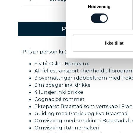
Nødvendig
PRAKTISKE OPPLYSNI
Ikke tillat
Pris pr person kr 27 650 som inkluderer:
Fly t/r Oslo - Bordeaux
All fellestransport i henhold til progr
3 overnattnger i dobbeltrom med froko
3 middager inkl drikke
4 lunsjer inkl drikke
Cognac på rommet
Ekteparet Braastad som vertskap i Fran
Guiding med Patrick og Eva Braastad
Omvisning med smaking i Braastads b
Omvisning i tønnemakeri