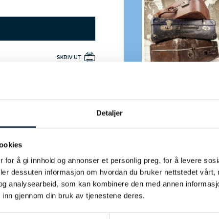
yplassen og er med oss
ap om
Cognac-regionen. Dette
t bak en av Norges
SKRIV UT
aint-Émilion
PROGRAM
 i Bordeaux, og får en
mst Bordeaux og Château
micoprodusent i
de Triac
g går turen til
Detaljer
nslott omgitt av
PROGRAM
t ettertraktede viner.
Håndverket bak cognac
ookies
 for å gi innhold og annonser et personlig preg, for å levere sos
PROGRAM
m ønsker mer enn en
deler dessuten informasjon om hvordan du bruker nettstedet vårt,
er og tradisjoner i Grande
som setter pris på fransk
Champagne
og analysearbeid, som kan kombinere den med annen informasjon d
og minner som varer
 inn gjennom din bruk av tjenestene deres.
PROGRAM
aint-Émilion og avreise