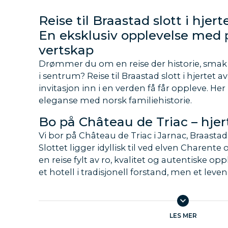
Reise til Braastad slott i hjer
En eksklusiv opplevelse med 
vertskap
Drømmer du om en reise der historie, smak o
i sentrum? Reise til Braastad slott i hjertet 
invitasjon inn i en verden få får oppleve. H
eleganse med norsk familiehistorie.
Bo på Château de Triac – hjer
Vi bor på Château de Triac i Jarnac, Braastads
Slottet ligger idyllisk til ved elven Charen
en reise fylt av ro, kvalitet og autentiske opp
et hotell i tradisjonell forstand, men et lev
historie og personlighet.
Personlig vertskap og cogna
LES MER
verdensklasse