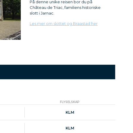
På denne unike reisen bor du på
Château de Triac, familiens historiske
slott i Jarnac.
Les mer om slottet og Braastad her
FLYSELSKAP
KLM
KLM