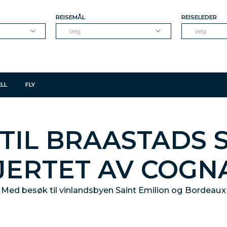
REISEMÅL
REISELEDER
Velg
Velg
LL
FLY
 TIL BRAASTADS S
JERTET AV COGN
Med besøk til vinlandsbyen Saint Emilion og Bordeaux