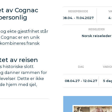
tet av Cognac
REISEPERIODE
V
personlig
08.04. - 11.04.2027
4
REISELEDER
g ekte gjestfrihet står
Norsk reiseleder
av Cognac er en unik
er kombineres fransk
tet av reisen
 historiske slott.
DAG
VARIG
te og danner rammen for
levelser. Dette er ikke
08.04.27 - 12.04.27
5 da
ende hjem med sjel,
ckunnskap i