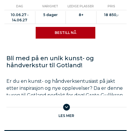
DAG
VARIGHET
LEDIGE PLASSER
PRIS
10.06.27 -
5 dager
8+
18 850,-
14.06.27
BESTILL NÅ
Bli med på en unik kunst- og
håndverkstur til Gotland!
Er du en kunst- og håndverksentusiast på jakt
etter inspirasjon og nye opplevelser? Da er denne
turen til Gotland perfekt for deg! Grete Gulliksen
Moe, en erfaren reiseleder med spesialisering på
kunst, håndverk og husflid, inviterer deg til en
uforglemmelig reise til den magiske øya Gotland.
LES MER
Under denne turen får du utforske Visby, en av