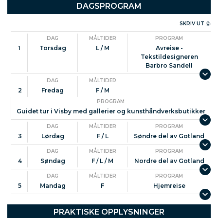
Sveriges mest sjarmerende middelalderbyer, hvor
DAGSPROGRAM
du får muligheten til å møte talentfulle kles- og
SKRIV UT
tekstildesignere og besøke deres verksteder. Her
får du et eksklusivt innblikk i hvordan de skaper
DAG
MÅLTIDER
PROGRAM
vakre tekstiler og klær. Besøk den populære
1
Torsdag
L / M
Avreise -
Tekstildesigneren
butikken Linarve, som byr på nydelige klær i lin,
Barbro Sandell
bomull og ull, og GAD, Gute Art & Design, som
DAG
MÅLTIDER
skaper unike møbler laget av tre, stein og skinn –
2
Fredag
F / M
et must for alle som setter pris på håndverk i
PROGRAM
toppklasse!
Guidet tur i Visby med gallerier og kunsthåndverksbutikker
Byvandring i Visby
DAG
MÅLTIDER
PROGRAM
Oppdag Visbys historiske perler på en spennende
3
Lørdag
F / L
Søndre del av Gotland
byvandring. Få innsikt i byens rike historie og
DAG
MÅLTIDER
PROGRAM
arkitektur, og la deg fascinere av de vakre gamle
4
Søndag
F / L / M
Nordre del av Gotland
gatene og bygningene.
DAG
MÅLTIDER
PROGRAM
Omvisning på Länsmuseet
5
Mandag
F
Hjemreise
Dykk dypere i Gotlands kunst og kultur med en
omvisning på det imponerende Länsmuseet. Her
PRAKTISKE OPPLYSNINGER