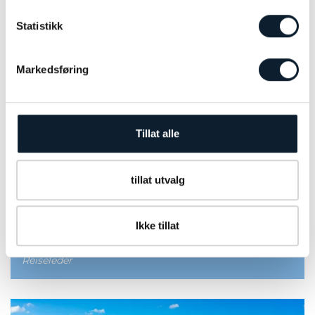
Se andre kultur- og historiereiser
Statistikk
Markedsføring
Tillat alle
tillat utvalg
Reiseleder fra Temareiser Fredrikstad blir med på hele
reisen. Vedkommende vil være behjelpelig med
Ikke tillat
innsjekk, samt være tilstede for våre gjester hele tiden.
NORSK REISELEDER
Reiseleder