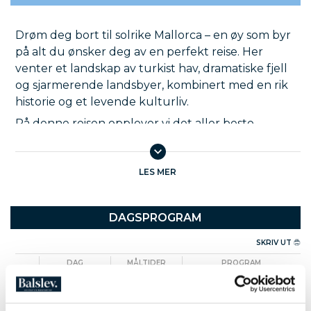
Drøm deg bort til solrike Mallorca – en øy som byr
på alt du ønsker deg av en perfekt reise. Her
venter et landskap av turkist hav, dramatiske fjell
og sjarmerende landsbyer, kombinert med en rik
historie og et levende kulturliv.
På denne reisen opplever vi det aller beste
Mallorca har å by på. Vi vandrer gjennom historiske
gater, nyter spektakulære utsikter og lar oss
fascinere av både naturens og menneskets
LES MER
mesterverk. Fra pulserende Palma de Mallorca til
fredelige fjellandsbyer og skjulte perler langs
DAGSPROGRAM
kysten – dette er en reise som gir deg ekte
middelhavsfølelse.
SKRIV UT
Et av høydepunktene er besøket i Palmas ikoniske
DAG
MÅLTIDER
PROGRAM
katedral La Seu Cathedral, som ruver majestetisk
1
Dag 1
M
Ankomst og første møte
med Mallorca
over havnen. Vi opplever også den idylliske
DAG
MÅLTIDER
PROGRAM