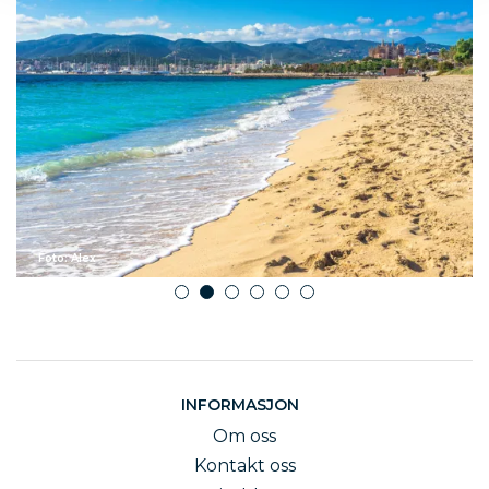
Foto: Alex
1
2
3
4
5
6
INFORMASJON
Om oss
Kontakt oss