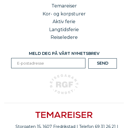
byens skjønnhet, historie og levende kulturliv.
Temareiser
Program og pris under utarbeidelse
Kor- og korpsturer
Aktiv ferie
Besøk historiske Roma og få
smakebiter av Puccino og Caravaggio
Langtidsferie
Reiseledere
Se flere kultur- og historiereiser
MELD DEG PÅ VÅRT NYHETSBREV
Storgaten 15, 1607 Fredrikstad | Telefon 69 31 26 21 |