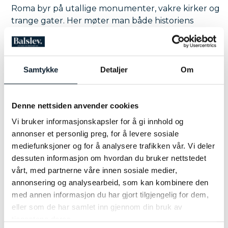
Roma byr på utallige monumenter, vakre kirker og
trange gater. Her møter man både historiens
storhet og det levende italienske hverdagslivet på
samme tid. «Alle veier fører til Rom», sier et
gammelt ord, og det merker de fleste som besøker
byen. Overalt finnes det spor av fortiden, samtidig
LES MER
Samtykke
Detaljer
Om
som dagens Roma pulserer av kultur, mennesker
og opplevelser.
Denne nettsiden anvender cookies
Det historiske sentrum i Roma er fullt av liv og
stemning. Mange kjenner byen for de store
Vi bruker informasjonskapsler for å gi innhold og
severdighetene og de lange køene foran
annonser et personlig preg, for å levere sosiale
monumentene, men Roma har også en roligere
mediefunksjoner og for å analysere trafikken vår. Vi deler
side. I de smale gatene finner man små atelierer
dessuten informasjon om hvordan du bruker nettstedet
hvor lokale kunstnere arbeider med malerier
vårt, med partnerne våre innen sosiale medier,
inspirert av byens varme farger og klassiske
annonsering og analysearbeid, som kan kombinere den
arkitektur. Samtidig høres toner fra gatekunstnere
med annen informasjon du har gjort tilgjengelig for dem,
som spiller fiolin, gitar eller italienske
eller som de har samlet inn gjennom din bruk av
kjærlighetssanger på små piazzaer.
tjenestene deres.