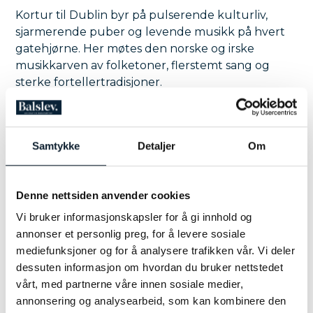
Kortur til Dublin byr på pulserende kulturliv,
sjarmerende puber og levende musikk på hvert
gatehjørne. Her møtes den norske og irske
musikkarven av folketoner, flerstemt sang og
sterke fortellertradisjoner.
Velkommen til kortur til Dublin - hvor
du synger deg inn i historien
Irlands rike historie – fra keltiske røtter og opprørsk
Samtykke
Detaljer
Om
ånd til dagens åpne og musikkelskende samfunn –
LES MER
gir
korturen
til Dublin en ekstra dimensjon.
Kortur
til Dublin er mer enn bare en reise. Du får
Denne nettsiden anvender cookies
KORTUR TIL DUBLIN INNEHOLDER
synge, oppleve og kjenne fellesskapet – på ekte.
Vi bruker informasjonskapsler for å gi innhold og
Gamle melodier møter nye vennskap i en by som
Fly med SAS/Norwegian tur/retur
annonser et personlig preg, for å levere sosiale
syder av kultur, historier og musikk. Vi benytter
Lokal guide som møter dere på flyplassen
mediefunksjoner og for å analysere trafikken vår. Vi deler
hotell i sentrum/gamlebyen i Dublin.
Gående sightseeing i Dublin med lokal guide
dessuten informasjon om hvordan du bruker nettstedet
Med over 15 års erfaring i bagasjen skreddersyr
Overnatting i delt dobbeltrom med frokost
vårt, med partnerne våre innen sosiale medier,
TEMAREISER KORTUR
unike og stemningsfulle
Buss fra flyplassen til hotellet tur/retur
annonsering og analysearbeid, som kan kombinere den
korturer – alltid tilpasset deres ønsker og