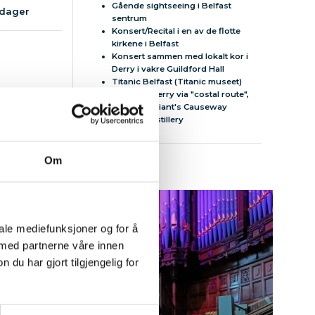
Gående sightseeing i Belfast
 dager
sentrum
Konsert/Recital i en av de flotte
kirkene i Belfast
Konsert sammen med lokalt kor i
Derry i vakre Guildford Hall
Titanic Belfast (Titanic museet)
Utflukt til Derry via "costal route",
besøk på Giant's Causeway
Whisky destillery
Om
iale mediefunksjoner og for å
 med partnerne våre innen
u har gjort tilgjengelig for