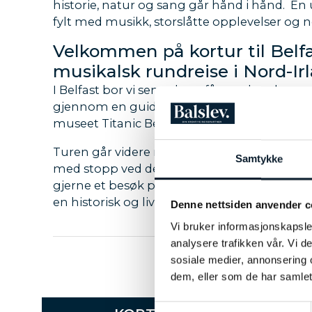
historie, natur og sang går hånd i hånd. En
fylt med musikk, storslåtte opplevelser og no
Velkommen på kortur til Belfa
musikalsk rundreise i Nord-Ir
I Belfast bor vi sentralt og får oppleve bye
gjennom en guidet sightseeing og et besøk
museet Titanic Belfast. Dere kan også synge 
Turen går videre nordover langs den spekta
Samtykke
med stopp ved det mektige naturvidundere
gjerne et besøk på et tradisjonsrikt whisky-des
en historisk og livlig by med sterke musikals
Denne nettsiden anvender c
møter vi et lokalt kor og avslutter oppholde
Vi bruker informasjonskapsler
i selveste Guildhall, et av byens mest ikonis
analysere trafikken vår. Vi 
LES MER
sosiale medier, annonsering 
Med over 15 års erfaring i bagasjen skredder
dem, eller som de har samlet
KORTUR
unike og stemningsfulle
korturer
ønsker og drømmer. Vi kjenner reisemålene 
Samtykkevalg