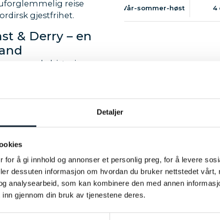
 uforglemmelig reise
Vår-sommer-høst
4
rdirsk gjestfrihet.
st & Derry – en
land
ns spennende historie
 på det prisbelønte
i en kirke.
kulære Scenic Route,
Detaljer
t Giant’s Causeway og
tilleri. Målet er Derry,
ke tradisjoner. Her
ookies
t med en felles konsert
 for å gi innhold og annonser et personlig preg, for å levere sos
ke bygg.
deler dessuten informasjon om hvordan du bruker nettstedet vårt,
og analysearbeid, som kan kombinere den med annen informasjon d
syr
TEMAREISER
 inn gjennom din bruk av tjenestene deres.
– alltid tilpasset deres
og vet hva som skal til